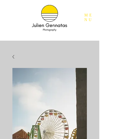
ME
NU