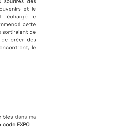
 sourires des 
venirs et le 
et déchargé de 
ommencé cette 
ortiraient de 
de créer des 
ncontrent, le 
ibles 
dans ma 
e code EXPO
.