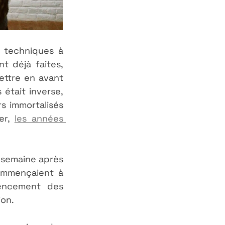
s techniques à 
 déjà faites, 
ttre en avant 
était inverse, 
 immortalisés 
r, 
les années 
 semaine après 
ommençaient à 
encement des 
ion.