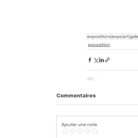
expositions
expo
art
gall
exposition
Commentaires
Ajouter une note