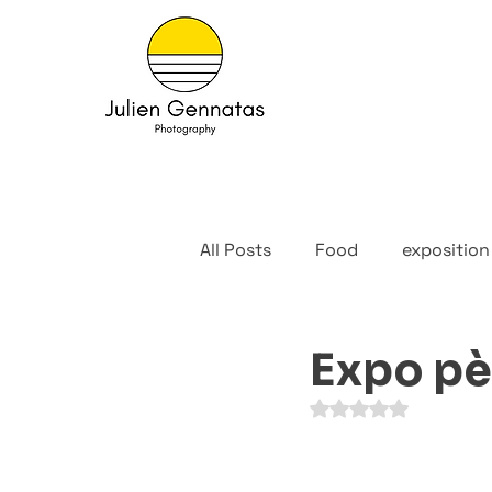
All Posts
Food
exposition
Expo pèr
Noté NaN étoiles s