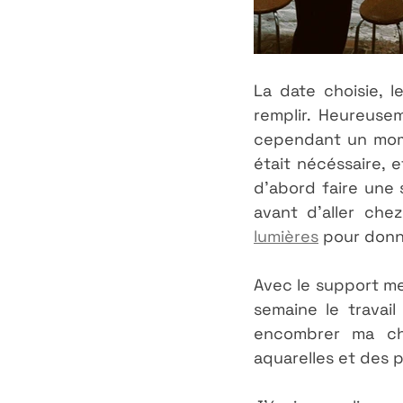
La date choisie, l
remplir. Heureusem
cependant un mome
était nécéssaire, e
d'abord faire une 
avant d'aller che
lumières
 pour donn
Avec le support men
semaine le travai
encombrer ma cha
aquarelles et des p