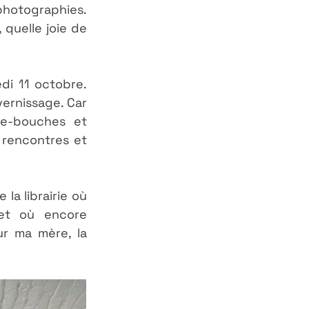
photographies. 
uelle joie de 
i 11 octobre. 
rnissage. Car 
e-bouches et 
rencontres et 
a librairie où 
et où encore 
 ma mère, la 