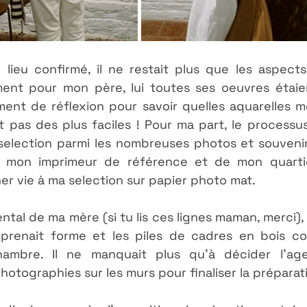
e lieu confirmé, il ne restait plus que les aspect
ent pour mon père, lui toutes ses oeuvres étaient
nt de réflexion pour savoir quelles aquarelles me
t pas des plus faciles ! Pour ma part, le processus 
selection parmi les nombreuses photos et souvenirs
z mon imprimeur de référence et de mon quartie
er vie à ma selection sur papier photo mat.
tal de ma mère (si tu lis ces lignes maman, merci),
l prenait forme et les piles de cadres en bois c
mbre. Il ne manquait plus qu'à décider l'ag
hotographies sur les murs pour finaliser la préparat