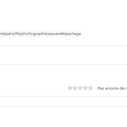
erie
père
fils
photographie
aquarelle
partage
Noté 0 étoile sur 5.
Pas encore de 